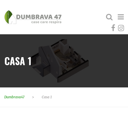
CASA 1
Dumbrava47
>
Casa 1