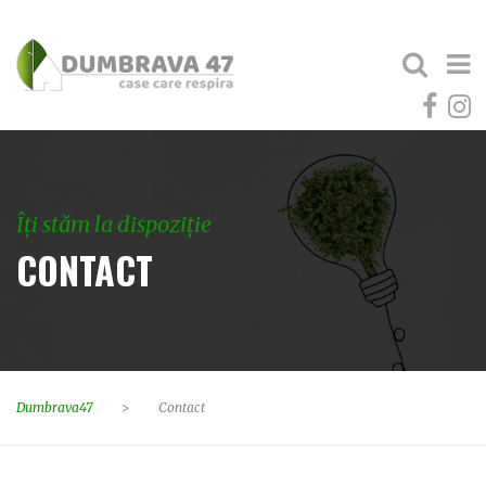
Îți stăm la dispoziție
CONTACT
Dumbrava47
>
Contact