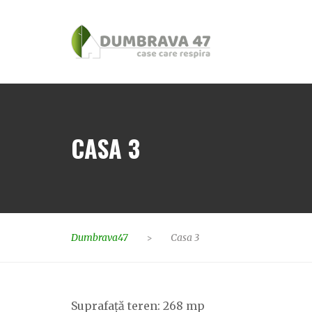
CASA 3
Dumbrava47
Casa 3
>
Suprafață teren: 268 mp