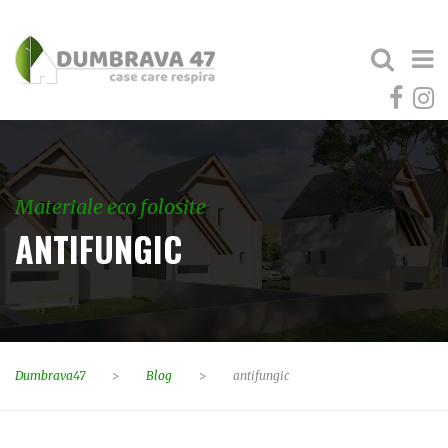
Materiale eco folosite
ANTIFUNGIC
Dumbrava47
>
Blog
>
antifungic