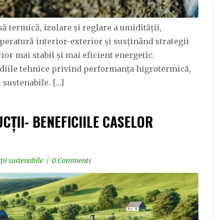
termică, izolare și reglare a umidității,
peratură interior-exterior și susținând strategii
ior mai stabil și mai eficient energetic.
tudiile tehnice privind performanța higrotermică,
i sustenabile. […]
CȚII- BENEFICIILE CASELOR
ții sustenabile
0 Comments