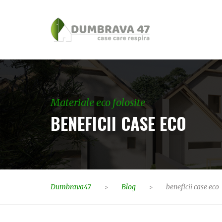
Materiale eco folosite
BENEFICII CASE ECO
Dumbrava47
Blog
beneficii case eco
>
>