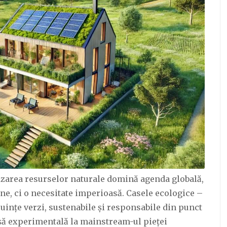
uizarea resurselor naturale domină agenda globală,
ne, ci o necesitate imperioasă. Casele ecologice –
ințe verzi, sustenabile și responsabile din punct
ișă experimentală la mainstream-ul pieței