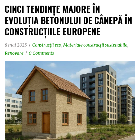
CINCI TENDINȚE MAJORE ÎN
EVOLUȚIA BETONULUI DE CÂNEPĂ ÎN
CONSTRUCȚIILE EUROPENE
8 mai 2025
Construcții eco
,
Materiale construcții sustenabile
,
Renovare
0 Comments