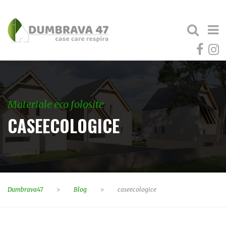
Materiale eco folosite
CASEECOLOGICE
Dumbrava47
>
Blog
>
caseecologice