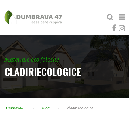
Materiale eco folosite
CLADIRIECOLOGICE
Dumbrava47
>
Blog
>
cladiriecologice