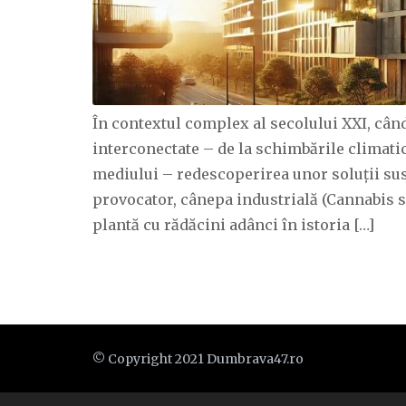
În contextul complex al secolului XXI, cân
interconectate – de la schimbările climati
mediului – redescoperirea unor soluții sus
provocator, cânepa industrială (Cannabis sa
plantă cu rădăcini adânci în istoria […]
© Copyright 2021 Dumbrava47.ro