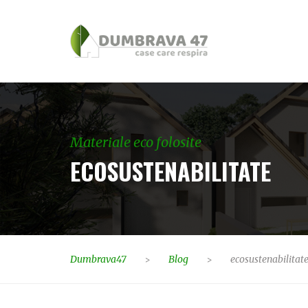
Materiale eco folosite
ECOSUSTENABILITATE
Dumbrava47
Blog
ecosustenabilitat
>
>