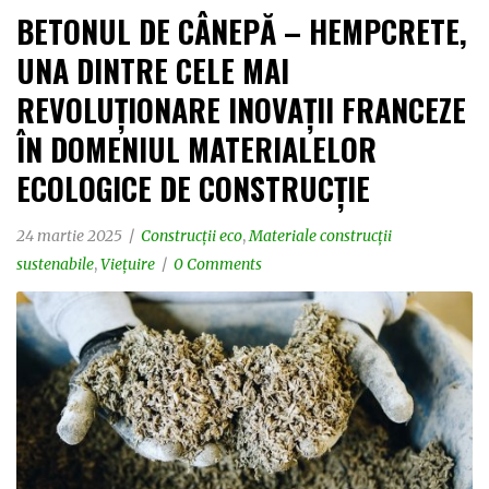
BETONUL DE CÂNEPĂ – HEMPCRETE,
UNA DINTRE CELE MAI
REVOLUȚIONARE INOVAȚII FRANCEZE
ÎN DOMENIUL MATERIALELOR
ECOLOGICE DE CONSTRUCȚIE
24 martie 2025
Construcții eco
,
Materiale construcții
sustenabile
,
Viețuire
0 Comments