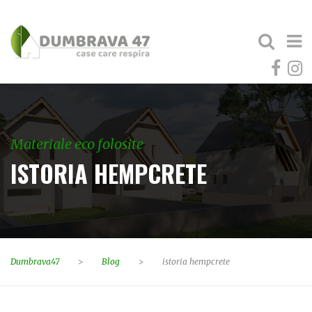
Materiale eco folosite
ISTORIA HEMPCRETE
Dumbrava47
>
Blog
>
istoria hempcrete