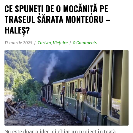
CE SPUNEȚI DE O MOCĂNIȚĂ PE
TRASEUL SĂRATA MONTEORU –
HALEȘ?
17 martie 2025
Turism
,
Viețuire
0 Comments
Nu este doar o idee, ci chiar un proiect în toată