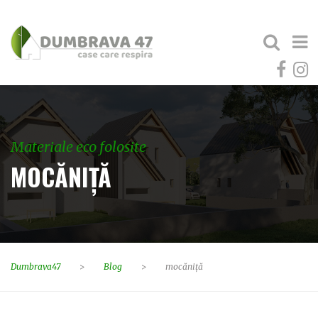
Materiale eco folosite
MOCĂNIȚĂ
Dumbrava47
>
Blog
>
mocăniță