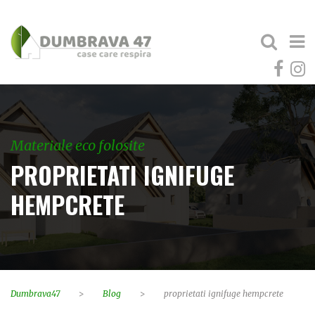
Materiale eco folosite
PROPRIETATI IGNIFUGE
HEMPCRETE
Dumbrava47
>
Blog
>
proprietati ignifuge hempcrete