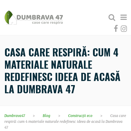
CASA CARE RESPIRĂ: CUM 4
MATERIALE NATURALE
REDEFINESC IDEEA DE ACASĂ
LA DUMBRAVA 47
Dumbrava47
>
Blog
>
Construcții eco
>
Casa care
respiră: cum 4 materiale naturale redefinesc ideea de acasă la Dumbrava
47