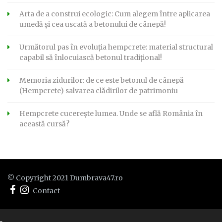
Arta de a construi ecologic: Cum alegem între aplicarea
umedă și cea uscată a betonului de cânepă!
Următorul pas în evoluția hempcrete: material structural
capabil să înlocuiască betonul tradițional!
Memoria zidurilor: de ce este betonul de cânepă
(Hempcrete) salvarea clădirilor de patrimoniu
Hempcrete cucerește lumea. Unde se află România în
această cursă?
© Copyright 2021 Dumbrava47.ro
Contact