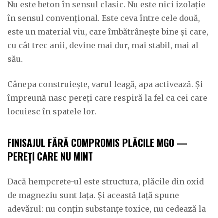
Nu este beton în sensul clasic. Nu este nici izolație
în sensul convențional. Este ceva între cele două,
este un material viu, care îmbătrânește bine și care,
cu cât trec anii, devine mai dur, mai stabil, mai al
său.
Cânepa construiește, varul leagă, apa activează. Și
împreună nasc pereți care respiră la fel ca cei care
locuiesc în spatele lor.
FINISAJUL FĂRĂ COMPROMIS PLĂCILE MGO —
PEREȚI CARE NU MINT
Dacă hempcrete-ul este structura, plăcile din oxid
de magneziu sunt fața. Și această față spune
adevărul: nu conțin substanțe toxice, nu cedează la