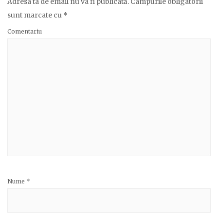
Adresa ta de email nu va fi publicată.
Câmpurile obligatorii
sunt marcate cu
*
Comentariu
Nume
*