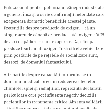
Entuziasmul pentru potențialul cânepa industriale
a generat însă și o serie de afirmații nefondate care
exagerează dramatic beneficiile acestei plante.
Pretențiile despre producția de oxigen – că un
singur acru de cânepă ar produce atât oxigen cât 25
de acri de pădure – sunt exagerate. Da, cânepa
produce foarte mult oxigen, însă cifrele vehiculate
prin postările de pe rețelele de socializare sunt,
deseori, de domeniul fantasticului.
Afirmațiile despre capacități miraculoase în
domeniul medical, precum reducerea efectelor
chimioterapiei și radiațiilor, reprezintă declarații
periculoase care pot influența negativ deciziile
pacienților în tratamente critice. Absența validării
științifice pentru astfel de pretențiuni medicale