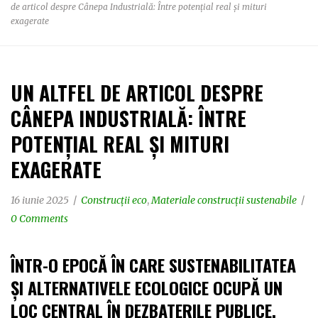
de articol despre Cânepa Industrială: Între potențial real și mituri
exagerate
UN ALTFEL DE ARTICOL DESPRE
CÂNEPA INDUSTRIALĂ: ÎNTRE
POTENȚIAL REAL ȘI MITURI
EXAGERATE
16 iunie 2025
Construcții eco
,
Materiale construcții sustenabile
0 Comments
ÎNTR-O EPOCĂ ÎN CARE SUSTENABILITATEA
ȘI ALTERNATIVELE ECOLOGICE OCUPĂ UN
LOC CENTRAL ÎN DEZBATERILE PUBLICE,