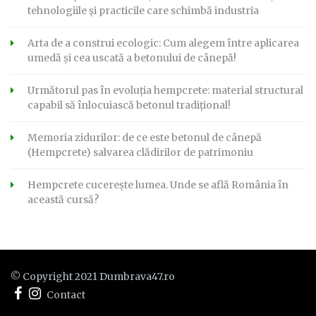
tehnologiile și practicile care schimbă industria
Arta de a construi ecologic: Cum alegem între aplicarea
umedă și cea uscată a betonului de cânepă!
Următorul pas în evoluția hempcrete: material structural
capabil să înlocuiască betonul tradițional!
Memoria zidurilor: de ce este betonul de cânepă
(Hempcrete) salvarea clădirilor de patrimoniu
Hempcrete cucerește lumea. Unde se află România în
această cursă?
© Copyright 2021 Dumbrava47.ro
Contact