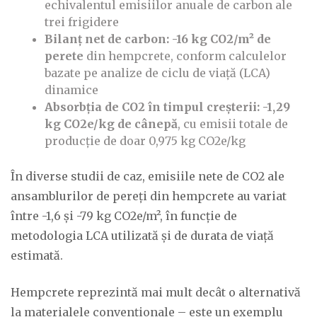
echivalentul emisiilor anuale de carbon ale
trei frigidere
Bilanț net de carbon: -16 kg CO2/m² de
perete
din hempcrete, conform calculelor
bazate pe analize de ciclu de viață (LCA)
dinamice
Absorbția de CO2 în timpul creșterii: -1,29
kg CO2e/kg de cânepă
, cu emisii totale de
producție de doar 0,975 kg CO2e/kg
În diverse studii de caz, emisiile nete de CO2 ale
ansamblurilor de pereți din hempcrete au variat
între -1,6 și -79 kg CO2e/m², în funcție de
metodologia LCA utilizată și de durata de viață
estimată.
Hempcrete reprezintă mai mult decât o alternativă
la materialele convenționale – este un exemplu