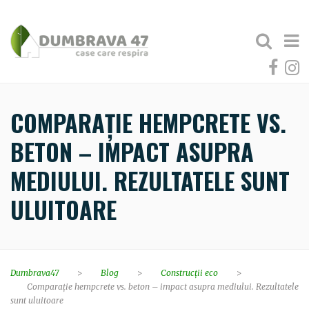
COMPARAȚIE HEMPCRETE VS.
BETON – IMPACT ASUPRA
MEDIULUI. REZULTATELE SUNT
ULUITOARE
Dumbrava47
>
Blog
>
Construcții eco
>
Comparație hempcrete vs. beton – impact asupra mediului. Rezultatele
sunt uluitoare