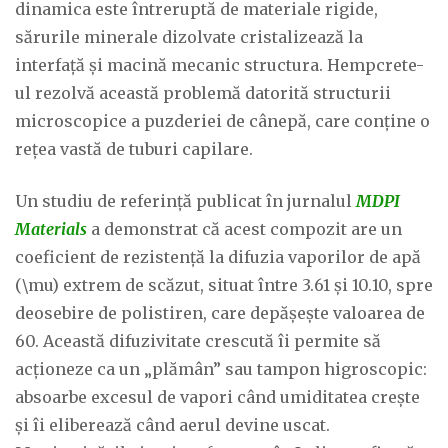
dinamica este întreruptă de materiale rigide,
sărurile minerale dizolvate cristalizează la
interfață și macină mecanic structura. Hempcrete-
ul rezolvă această problemă datorită structurii
microscopice a puzderiei de cânepă, care conține o
rețea vastă de tuburi capilare.
Un studiu de referință publicat în jurnalul
MDPI
Materials
a demonstrat că acest compozit are un
coeficient de rezistență la difuzia vaporilor de apă
(\mu) extrem de scăzut, situat între 3.61 și 10.10, spre
deosebire de polistiren, care depășește valoarea de
60. Această difuzivitate crescută îi permite să
acționeze ca un „plămân” sau tampon higroscopic:
absoarbe excesul de vapori când umiditatea crește
și îi eliberează când aerul devine uscat.