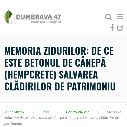
MEMORIA ZIDURILOR: DE CE
ESTE BETONUL DE CÂNEPĂ
(HEMPCRETE) SALVAREA
CLĂDIRILOR DE PATRIMONIU
Dumbrava47
>
Blog
>
Construcții eco
>
Memoria
zidurilor: de ce este betonul de cânepă (Hempcrete) salvarea clădirilor de
patrimoniu