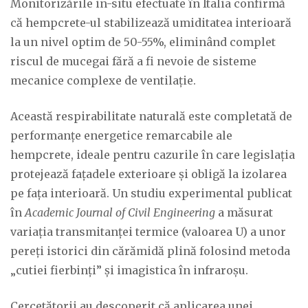
Monitorizările in-situ efectuate în Italia confirmă
că hempcrete-ul stabilizează umiditatea interioară
la un nivel optim de 50-55%, eliminând complet
riscul de mucegai fără a fi nevoie de sisteme
mecanice complexe de ventilație.
Această respirabilitate naturală este completată de
performanțe energetice remarcabile ale
hempcrete, ideale pentru cazurile în care legislația
protejează fațadele exterioare și obligă la izolarea
pe fața interioară. Un studiu experimental publicat
în
Academic Journal of Civil Engineering
a măsurat
variația transmitanței termice (valoarea U) a unor
pereți istorici din cărămidă plină folosind metoda
„cutiei fierbinți” și imagistica în infraroșu.
Cercetătorii au descoperit că aplicarea unei