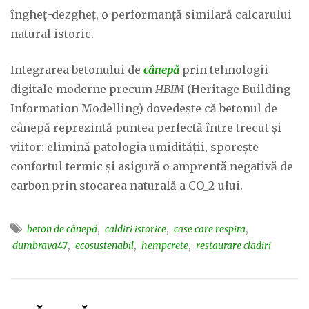
îngheț-dezgheț, o performanță similară calcarului
natural istoric.
Integrarea betonului de
cânepă
prin tehnologii
digitale moderne precum
HBIM
(Heritage Building
Information Modelling) dovedește că betonul de
cânepă reprezintă puntea perfectă între trecut și
viitor: elimină patologia umidității, sporește
confortul termic și asigură o amprentă negativă de
carbon prin stocarea naturală a CO_2-ului.
,
,
,
beton de cânepă
caldiri istorice
case care respira
,
,
,
dumbrava47
ecosustenabil
hempcrete
restaurare cladiri