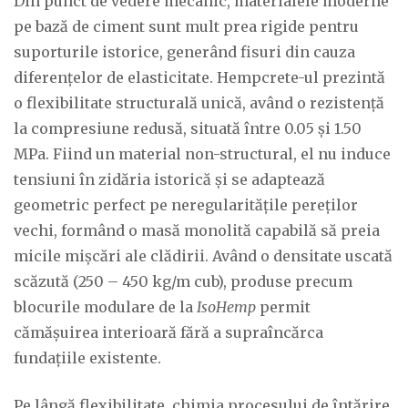
Din punct de vedere mecanic, materialele moderne
pe bază de ciment sunt mult prea rigide pentru
suporturile istorice, generând fisuri din cauza
diferențelor de elasticitate. Hempcrete-ul prezintă
o flexibilitate structurală unică, având o rezistență
la compresiune redusă, situată între 0.05 și 1.50
MPa. Fiind un material non-structural, el nu induce
tensiuni în zidăria istorică și se adaptează
geometric perfect pe neregularitățile pereților
vechi, formând o masă monolită capabilă să preia
micile mișcări ale clădirii. Având o densitate uscată
scăzută (250 – 450 kg/m cub), produse precum
blocurile modulare de la
IsoHemp
permit
cămășuirea interioară fără a supraîncărca
fundațiile existente.
Pe lângă flexibilitate, chimia procesului de întărire