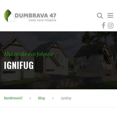
Materiale eco folosite
IGNIFUG
Dumbrava47
>
Blog
>
ignifug