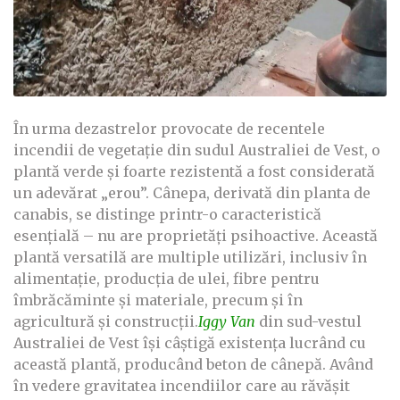
În urma dezastrelor provocate de recentele
incendii de vegetație din sudul Australiei de Vest, o
plantă verde și foarte rezistentă a fost considerată
un adevărat „erou”. Cânepa, derivată din planta de
canabis, se distinge printr-o caracteristică
esențială – nu are proprietăți psihoactive. Această
plantă versatilă are multiple utilizări, inclusiv în
alimentație, producția de ulei, fibre pentru
îmbrăcăminte și materiale, precum și în
agricultură și construcții.
Iggy Van
din sud-vestul
Australiei de Vest își câștigă existența lucrând cu
această plantă, producând beton de cânepă. Având
în vedere gravitatea incendiilor care au răvășit