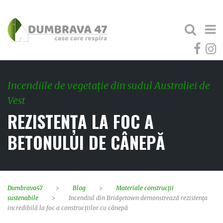
Incendiile de vegetație din sudul Australiei de
Vest
REZISTENȚA LA FOC A
BETONULUI DE CÂNEPĂ
Dumbrava47
>
Blog
>
Materiale construcții
sustenabile
>
Incendiul din Bridgetown demonstrează rezistența
incredibilă la foc a construcțiilor cu cânepă