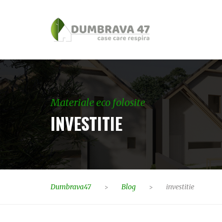
Materiale eco folosite
INVESTITIE
Dumbrava47
Blog
investitie
>
>