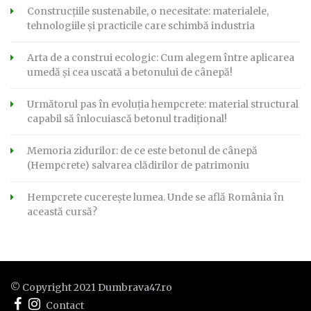
Construcțiile sustenabile, o necesitate: materialele,
tehnologiile și practicile care schimbă industria
Arta de a construi ecologic: Cum alegem între aplicarea
umedă și cea uscată a betonului de cânepă!
Următorul pas în evoluția hempcrete: material structural
capabil să înlocuiască betonul tradițional!
Memoria zidurilor: de ce este betonul de cânepă
(Hempcrete) salvarea clădirilor de patrimoniu
Hempcrete cucerește lumea. Unde se află România în
această cursă?
© Copyright 2021 Dumbrava47.ro
Contact