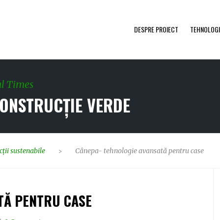
DESPRE PROIECT
TEHNOLOGI
al Times
CONSTRUCȚIE VERDE
ții sustenabile
Cânepa- tehnologie avansată pentru case
>
TĂ PENTRU CASE