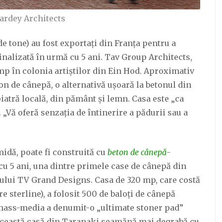
ardey Architects
e tone) au fost exportați din Franța pentru a
inalizată în urmă cu 5 ani. Tav Group Architects,
 mp în colonia artiștilor din Ein Hod. Aproximativ
ton de cânepă, o alternativă ușoară la betonul din
iatră locală, din pământ și lemn. Casa este „ca
 „Vă oferă senzația de întinerire a pădurii sau a
midă, poate fi construită cu
beton de cânepă-
 cu 5 ani, una dintre primele case de cânepă din
ului TV Grand Designs. Casa de 320 mp, care costă
e sterline), a folosit 500 de baloți de cânepă
 mass-media a denumit-o „ultimate stoner pad”
ceastă casă din Taranaki seamănă mai degrabă cu