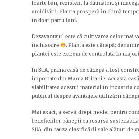
foarte bun, rezistent la dăunători și mucega
umidității. Planta prosperă în climă temper
în doar patru luni.
Dezavantajul este că cultivarea celor mai v
închisoare
. Planta este cânepă; denumire
plantei este extrem de controlată în majorit
În SUA, prima casă de cânepă a fost constru
importate din Marea Britanie. Această casă
viabilitatea acestui material în industria 
publicul despre avantajele utilizării cânepi
Mai exact, a
servit drept model pentru const
beneficiilor cânepii ca resursă sustenabilă
SUA, din cauza clasificării sale alături de 