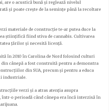
i, are o acustică bună și reglează nivelul
ată și poate crește de la semințe până la recoltare
erzi materiale de construcție te-ar putea duce la
a științifică fiind stiva de cannabis. Cultivarea
atea țărilor și necesită licență.
ită în 2010 în Carolina de Nord folosind culturi
 din cânepă a fost construită pentru a demonstra
construcțiilor din SUA, precum și pentru a educa
i industriale.
rucțiile verzi și a atras atenția asupra
, într-o perioadă când cânepa era încă interzisă în
marijuana.