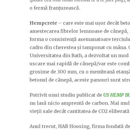
o fermă franțuzească.
Hempcrete
– care este mai ușor decât beto
amestecarea fibrelor lemnoase de cânepă, nu
forma o consistență asemanatoare terciului
cadru din cherestea și tamponat cu mâna. 
Universitatea din Bath, a dezvoltat un mod 
uscare mai rapidă de cânepă/var este combi
grosime de 300 mm, cu o membrană etanșă, 
betonul de cânepă, aceste panouri sunt struc
Potrivit unui studiu publicat de
US HEMP BU
nu lasă nicio amprentă de carbon. Mai mul
vieții sale decât cantitatea de CO2 eliberată
Anul trecut, HAB Housing, firma fondată d