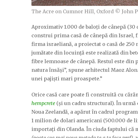
The Acre on Cumnor Hill, Oxford © John P
Aproximativ 1.000 de baloți de cânepă (30 d
construi prima casă de cânepă din Israel, f
firma israeliană, a proiectat o casă de 250
jumătate din locuință este realizată din be
fibre lemnoase de cânepă. Restul este din p
natura însăși”, spune arhitectul Maoz Alon.
unei pajiști mari proaspete.”
Orice casă care poate fi construită cu cără
hempcrete
(și un cadru structural). În urmă
Noua Zeelandă, a apărut în cadrul program
1 milion de dolari americani (500.000 de lir
importați din Olanda. În ciuda faptului că
(poate cea mai noua metoda te a te face praf),
a