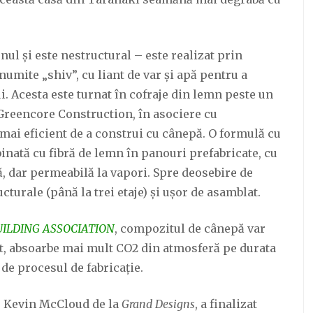
nul și este nestructural – este realizat prin
mite „shiv”, cu liant de var și apă pentru a
. Acesta este turnat în cofraje din lemn peste un
Greencore Construction, în asociere cu
mai eficient de a construi cu cânepă. O formulă cu
nată cu fibră de lemn în panouri prefabricate, cu
dar permeabilă la vapori. Spre deosebire de
turale (până la trei etaje) și ușor de asamblat.
ILDING ASSOCIATION
, compozitul de cânepă var
t, absoarbe mai mult CO2 din atmosferă pe durata
 de procesul de fabricație.
e Kevin McCloud de la
Grand Designs
, a finalizat