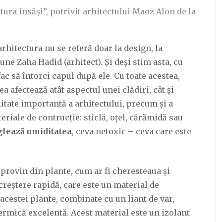
tura insăși”, potrivit arhitectului Maoz Alon de la
rhitectura nu se referă doar la design, la
ne Zaha Hadid (arhitect). Și deși stim asta, cu
ac să întorci capul după ele. Cu toate acestea,
 afectează atât aspectul unei clădiri, cât și
ilitate importantă a arhitectului, precum și a
eriale de contrucție: sticlă, oțel, cărămidă sau
eglează umiditatea
, ceva netoxic – ceva care este
provin din plante, cum ar fi cheresteaua și
 creștere rapidă, care este un material de
acestei plante, combinate cu un liant de var,
termică excelentă. Acest material este un izolant