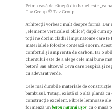
Prima casă de cânepă din Israel este „ca na
Tav Group © Tav Group
Arhitecții vorbesc mult despre formă. Dar a
„elemente verticale și oblice”, după cum spu
toții ne dorim clădiri impunătoare care te f
materialele folosite contează enorm. Acestea
confortul și
amprenta de carbon
. Iar o ab
clientului este de a alege cele mai bune mat
beton? Sau altceva? Ceva
care respiră și r
cu adevărat verde.
Cele mai durabile materiale de construcție 
bambusul. Totuși, există și o altă plantă cu
construcție excelent. Fibrele lemnoase ale 
formează un
beton natural ușor
, cu o masă 